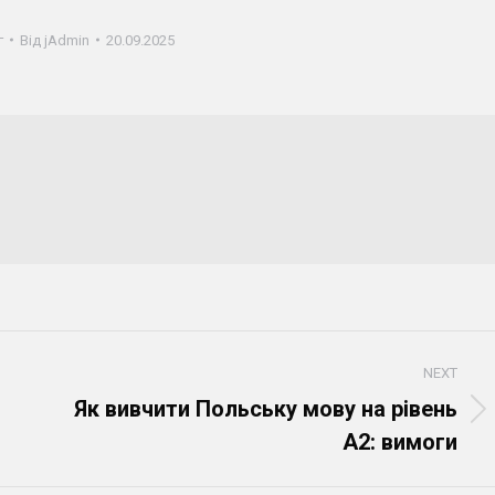
г
Від
jAdmin
20.09.2025
NEXT
Як вивчити Польську мову на рівень
Next
А2: вимоги
post: