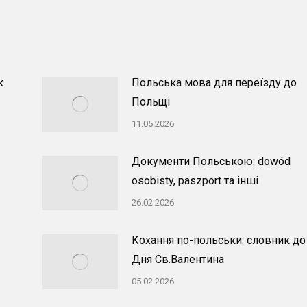
к
Польська мова для переїзду до
Польщі
11.05.2026
Документи Польською: dowód
osobisty, paszport та інші
26.02.2026
Кохання по-польськи: словник до
Дня Св.Валентина
05.02.2026