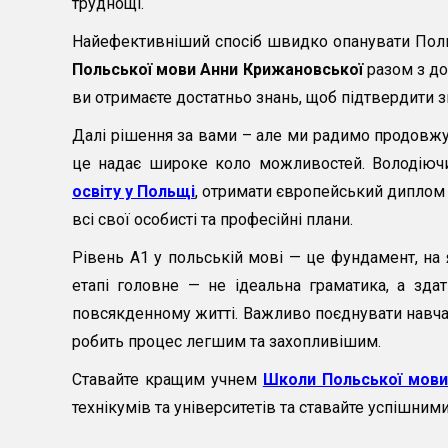
труднощі.
Найефективніший спосіб швидко опанувати Польс
Польської мови
Анни Крижановської
разом з до
ви отримаєте достатньо знань, щоб підтвердити зн
Далі рішення за вами – але ми радимо продовжув
це надає широке коло можливостей. Володіючи
освіту у Польщі
, отримати європейський диплом 
всі свої особисті та професійні плани.
Рівень А1 у польській мові — це фундамент, на
етапі головне — не ідеальна граматика, а здат
повсякденному житті. Важливо поєднувати навчан
робить процес легшим та захопливішим.
Ставайте кращим учнем
Школи Польської мови
технікумів та університетів та ставайте успішн