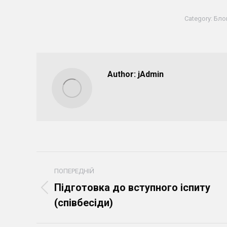
Category:
Бло
Author:
jAdmin
Post
ПОПЕРЕДНІЙ
navigation
Підготовка до вступного іспиту
Попередній
(співбесіди)
пост: