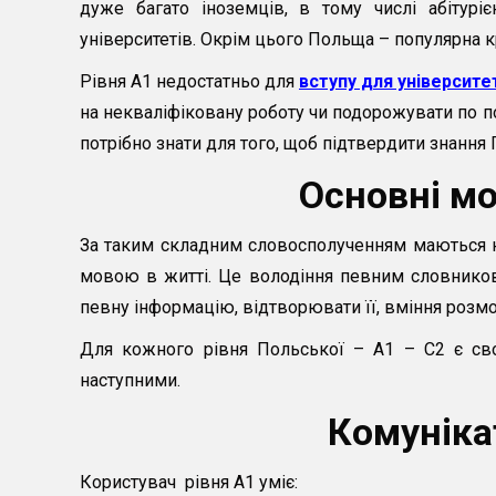
дуже багато іноземців, в тому числі абітурі
університетів. Окрім цього Польща – популярна кр
Рівня А1 недостатньо для
вступу для університе
на некваліфіковану роботу чи подорожувати по п
потрібно знати для того, щоб підтвердити знання 
Основні мо
За таким складним словосполученням маються на 
мовою в житті. Це володіння певним словников
певну інформацію, відтворювати її, вміння розмов
Для кожного рівня Польської – А1 – С2 є св
наступними.
Комуніка
Користувач рівня А1 уміє: