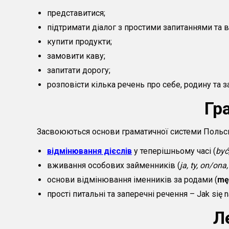
представитися;
підтримати діалог з простими запитаннями та 
купити продукти;
замовити каву;
запитати дорогу;
розповісти кілька речень про себе, родину та з
Гр
Засвоюються основи граматичної системи Польс
відмінювання дієслів
у теперішньому часі (
być
вживання особових займенників (
ja, ty, on/ona
основи відмінювання іменників за родами (
mę
прості питальні та заперечні речення – Jak się 
Л