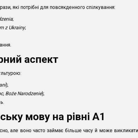
ази, які потрібні для повсякденного спілкування:
dzenia
;
m z Ukrainy
;
ання.
рний аспект
ультурою:
ani
);
c, Boże Narodzenie
);
ь.
ську мову на рівні А1
но, але воно часто займає більше часу й може викликат