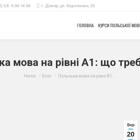
0, Сб. 9.00-16.00
г. Днепр, ул. Короленко, 33
ГОЛОВНА
КУРСИ ПОЛЬСЬКОЇ МОВ
а мова на рівні А1: що тре
Ви тут:
Home
Блог
Польська мова на рівні А1:…
Вер
20