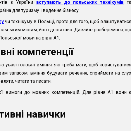
єнтів з України
вступають до польських технікумів
т
аїна для туризму і ведення бізнесу.
ту
чи технікуму в Польщі, проте для того, щоб влаштуватис
ольським містам, його достатньо. Давайте розберемося, щ
Польської мови на рівні А1.
вні компетенції
увазі головні вміння, які треба мати, щоб користуватис
им запасом, вміння будувати речення, сприймати на слу
ляти, читати та писати.
ої вимоги до мовних компетенцій. Для рівня А1 вони 
тивні навички