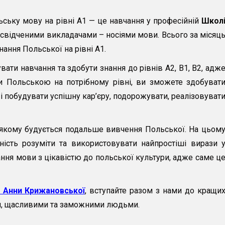
ьку мову на рівні А1 — це навчання у професійній
Школ
свідченими викладачами – носіями мови. Всього за місяц
ання Польської на рівні А1.
ати навчання та здобути знання до рівнів А2, В1, В2, адж
 Польською на потрібному рівні, ви зможете здобуват
і побудувати успішну кар’єру, подорожувати, реалізовуват
 якому будується подальше вивчення Польської. На цьом
ність розуміти та використовувати найпростіші вирази 
ня мови з цікавістю до польської культури, адже саме ц
 Анни Крижановської
, вступайте разом з нами до кращи
ими, щасливими та заможними людьми.