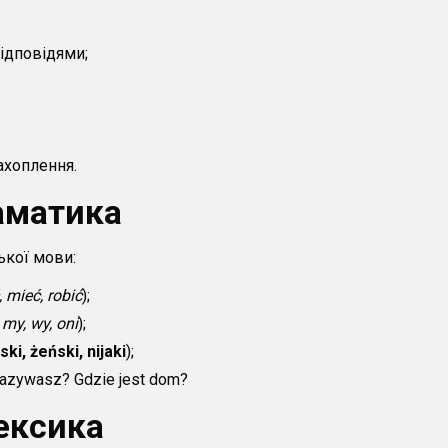
відповідями;
ахоплення.
аматика
ької мови:
, mieć, robić
);
, my, wy, oni
);
ski
,
żeński
,
nijaki
);
nazywasz? Gdzie jest dom?
ексика