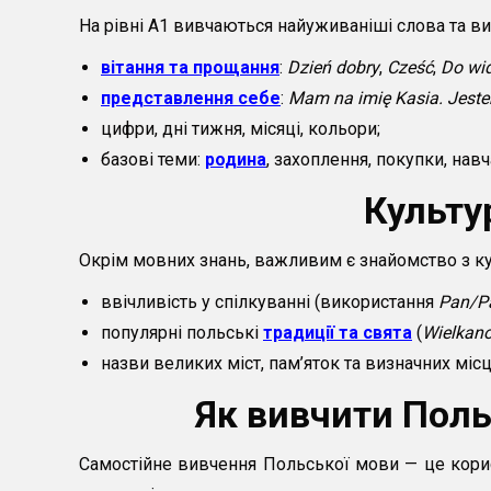
На рівні А1 вивчаються найуживаніші слова та вир
вітання та прощання
:
Dzień dobry
,
Cześć
,
Do wi
представлення себе
:
Mam na imię Kasia. Jeste
цифри, дні тижня, місяці, кольори;
базові теми:
родина
, захоплення, покупки, навч
Культу
Окрім мовних знань, важливим є знайомство з к
ввічливість у спілкуванні (використання
Pan/P
популярні польські
традиції та свята
(
Wielkano
назви великих міст, пам’яток та визначних місц
Як вивчити Поль
Самостійне вивчення Польської мови — це корис