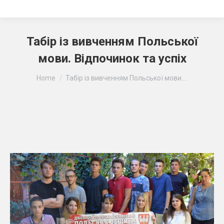
Табір із вивченням Польської
мови. Відпочинок та успіх
Ви тут:
Home
Табір із вивченням Польської мови.…