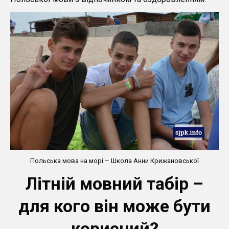
Польська мова на морі – Школа Анни Крижановської
Літній мовний табір –
для кого він може бути
корисний?