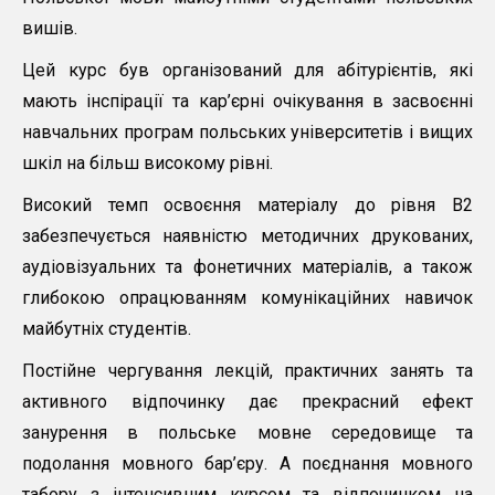
вишів.
Цей курс був організований для абітурієнтів, які
мають інспірації та кар’єрні очікування в засвоєнні
навчальних програм польських університетів і вищих
шкіл на більш високому рівні.
Високий темп освоєння матеріалу до рівня B2
забезпечується наявністю методичних друкованих,
аудіовізуальних та фонетичних матеріалів, а також
глибокою опрацюванням комунікаційних навичок
майбутніх студентів.
Постійне чергування лекцій, практичних занять та
активного відпочинку дає прекрасний ефект
занурення в польське мовне середовище та
подолання мовного бар’єру. А поєднання мовного
табору з інтенсивним курсом та відпочинком на