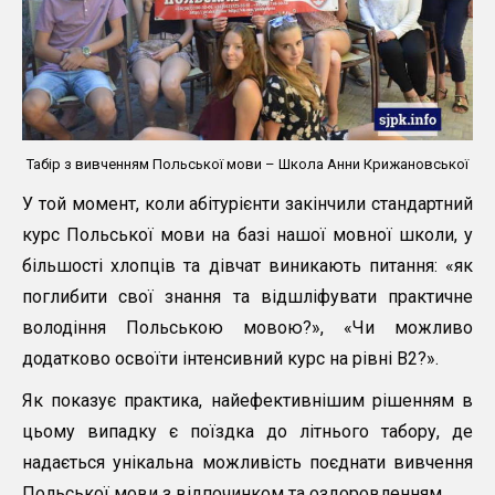
Табір з вивченням Польської мови – Школа Анни Крижановської
У той момент, коли абітурієнти закінчили стандартний
курс Польської мови на базі нашої мовної школи, у
більшості хлопців та дівчат виникають питання: «як
поглибити свої знання та відшліфувати практичне
володіння Польською мовою?», «Чи можливо
додатково освоїти інтенсивний курс на рівні B2?».
Як показує практика, найефективнішим рішенням в
цьому випадку є поїздка до літнього табору, де
надається унікальна можливість поєднати вивчення
Польської мови з відпочинком та оздоровленням.