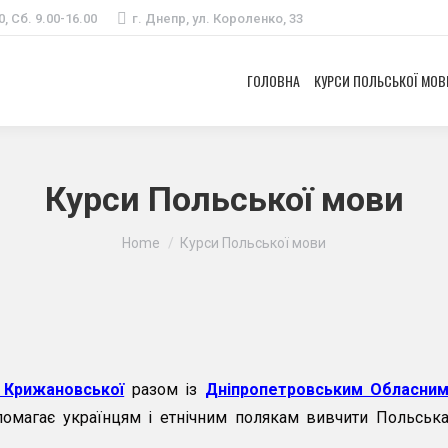
0, Сб. 9.00-16.00
г. Днепр, ул. Короленко, 33
ГОЛОВНА
КУРСИ ПОЛЬСЬКОЇ МОВ
Курси Польської мови
Ви тут:
Home
Курси Польської мови
 Крижановської
разом із
Дніпропетровським Обласни
помагає українцям і етнічним полякам вивчити Польськ