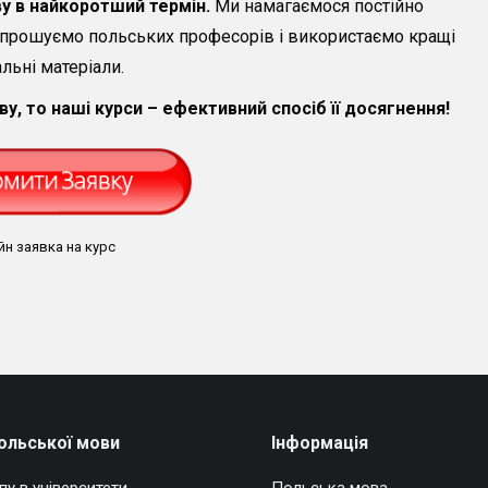
 в найкоротший термін.
Ми намагаємося постійно
прошуємо польських професорів і використаємо кращі
льні матеріали.
, то наші курси – ефективний спосіб її досягнення!
йн заявка на курс
ольської мови
Інформація
пу в університети
Польська мова