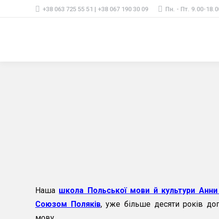
+38 063 725 55 51 | +38 067 190 30 09
Пн. - Пт. 9.00-18.0
Наша
школа Польської мови й культури Анни
Союзом Поляків
, уже більше десяти років до
мову.