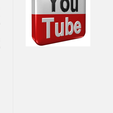
З
о
а
х
а