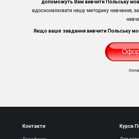
допоможуть Вам вивчити Польську мову
вдосконалювати нашу методику навчання, за
навча
Якщо ваше завдання вивчити Польську мову
Онла
Контакти
Курси П
Телефони:
Для всту