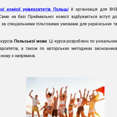
ої комісії університетів Польщі
й організація для ВН
аме на базі Приймальної комісії відбувається вступ д
в за спеціальними пільговими умовами для українських т
 курсів
Польської мови
. Ці курси розроблені по унікальни
ерситетів, а також по авторських методиках засновник
жному з напрямків.