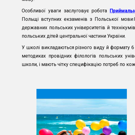
Особливої уваги заслуговує робота
Приймальн
Польщі вступних екзаменів з Польської мови.С
державних польських університетів й технікумі
польських дітей центральної частини України.
У школі викладаються різного виду й формату 6
методиках провідних філологів польських унів
школи, і мають чітку специфікацію потреб по ко