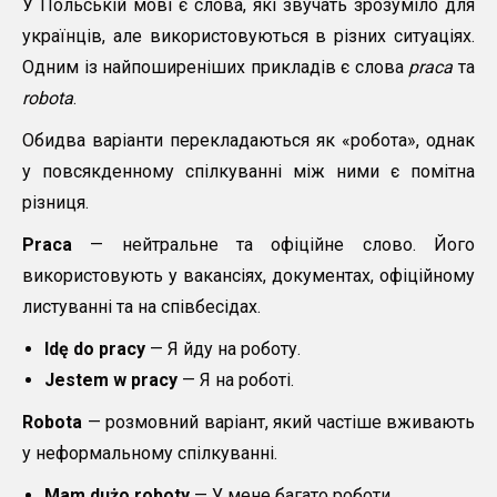
У Польській мові є слова, які звучать зрозуміло для
українців, але використовуються в різних ситуаціях.
Одним із найпоширеніших прикладів є слова
praca
та
robota
.
Обидва варіанти перекладаються як «робота», однак
у повсякденному спілкуванні між ними є помітна
різниця.
Praca
— нейтральне та офіційне слово. Його
використовують у вакансіях, документах, офіційному
листуванні та на співбесідах.
Idę do pracy
— Я йду на роботу.
Jestem w pracy
— Я на роботі.
Robota
— розмовний варіант, який частіше вживають
у неформальному спілкуванні.
Mam dużo roboty
— У мене багато роботи.