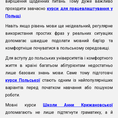
вирішення щоденних питань. Тому дуже важливо
проходити завчасно
курси для працевлаштування у
Польщі
.
Навіть якщо рівень мови ще неідеальний, регулярне
використання простих фраз у реальних ситуаціях
допомагає швидше подолати мовний бар’єр та
комфортніше почуватися в польському середовищі.
Для вступу до польських університетів і комфортного
життя в країні багатьом абітурієнтам недостатньо
лише базових знань мови. Саме тому підготовчі
курси Польської
стають одним із найпопулярніших
варіантів перед початком навчання або пошуком
роботи.
Мовні курси
Школи Анни Крижановської
допомагають не лише підтягнути граматику, а й