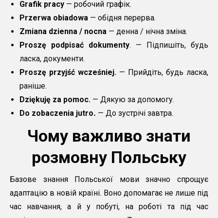
Grafik pracy
— робочий графік.
Przerwa obiadowa
— обідня перерва.
Zmiana dzienna / nocna
— денна / нічна зміна.
Proszę podpisać dokumenty
. — Підпишіть, будь
ласка, документи.
Proszę przyjść wcześniej.
— Прийдіть, будь ласка,
раніше.
Dziękuję za pomoc.
— Дякую за допомогу.
Do zobaczenia jutro
.
— До зустрічі завтра.
Чому важливо знати
розмовну Польську
Базове знання Польської мови значно спрощує
адаптацію в новій країні. Воно допомагає не лише під
час навчання, а й у побуті, на роботі та під час