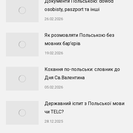
Документи Польською: dowód
osobisty, paszport та інші
26.02.2026
Як розмовляти Польською без
мовних бар’єрів
19.02.2026
Кохання по-польськи: словник до
Дня Св.Валентина
05.02.2026
Державний іспит з Польської мови
чи TELC?
28.12.2025