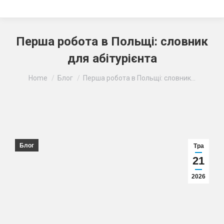
Перша робота в Польщі: словник
для абітурієнта
Ви тут:
Home
Блог
Перша робота в Польщі: словник…
Блог
Тра
21
2026