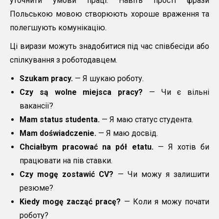
уточнити умови праці. Навіть прості фрази
Польською мовою створюють хороше враження та
полегшують комунікацію.
Ці вирази можуть знадобитися під час співбесіди або
спілкування з роботодавцем.
Szukam pracy.
— Я шукаю роботу.
Czy są wolne miejsca pracy?
— Чи є вільні
вакансії?
Mam status studenta.
— Я маю статус студента.
Mam doświadczenie.
— Я маю досвід.
Chciałbym pracować na pół etatu.
— Я хотів би
працювати на пів ставки.
Czy mogę zostawić CV?
— Чи можу я залишити
резюме?
Kiedy mogę zacząć pracę?
— Коли я можу почати
роботу?