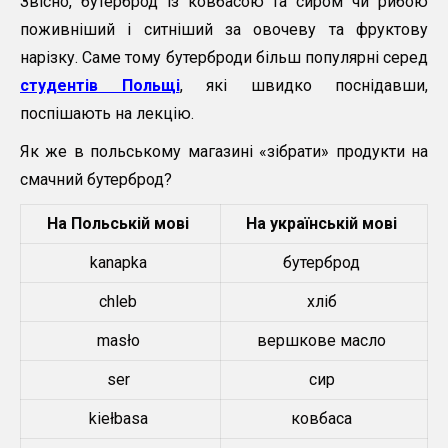
Звісно, бутерброд із ковбасою та сиром чи рибою
поживніший і ситніший за овочеву та фруктову
нарізку. Саме тому бутерброди більш популярні серед
студентів Польщі
, які швидко поснідавши,
поспішають на лекцію.
Як же в польському магазині «зібрати» продукти на
смачний бутерброд?
На Польській мові
На українській мові
kanapka
бутерброд
chleb
хліб
masło
вершкове масло
ser
сир
kiełbasa
ковбаса