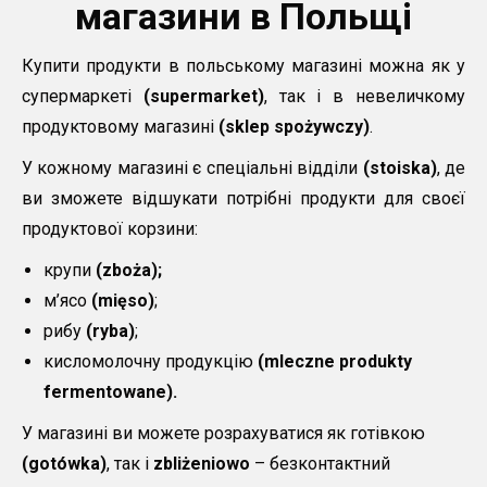
магазини в Польщі
Купити продукти в польському магазині можна як у
супермаркеті
(supermarket)
, так і в невеличкому
продуктовому магазині
(sklep spożywczy)
.
У кожному магазині є спеціальні відділи
(stoiska)
, де
ви зможете відшукати потрібні продукти для своєї
продуктової корзини:
крупи
(zboża);
м’ясо
(mięso)
;
рибу
(ryba)
;
кисломолочну продукцію
(mleczne produkty
fermentowane).
У магазині ви можете розрахуватися як готівкою
(gotówka)
, так і
zbliżeniowo
– безконтактний