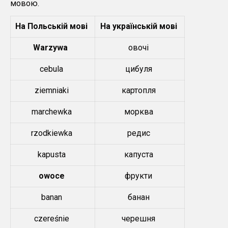
мовою.
На Польській мові
На українській мові
Warzywa
овочі
cebula
цибуля
ziemniaki
картопля
marchewka
морква
rzodkiewka
редис
kapusta
капуста
owoce
фрукти
banan
банан
czereśnie
черешня