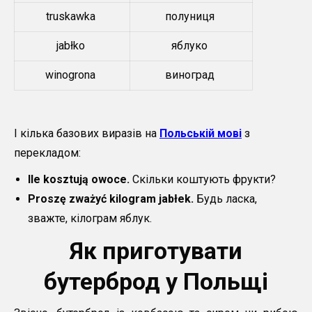
truskawka
полуниця
jabłko
яблуко
winogrona
виноград
І кілька базових виразів на
Польській мові
з
перекладом:
Ile kosztują owoce.
Скільки коштують фрукти?
Proszę zważyć kilogram jabłek.
Будь ласка,
зважте, кілограм яблук.
Як приготувати
бутерброд у Польщі