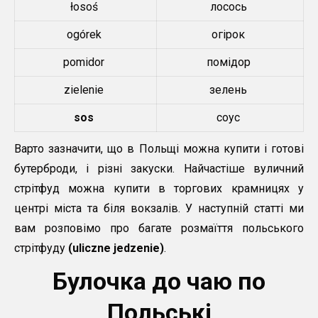
łosoś
лосось
ogórek
огірок
pomidor
помідор
zielenie
зелень
sos
соус
Варто зазначити, що в Польщі можна купити і готові
бутерброди, і різні закуски. Найчастіше вуличний
стрітфуд можна купити в торгових крамницях у
центрі міста та біля вокзалів. У наступній статті ми
вам розповімо про багате розмаїття польського
стрітфуду
(uliczne jedzenie)
.
Булочка до чаю по
Польські