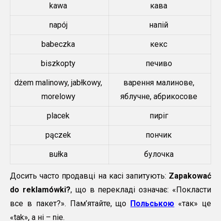
kawa
кава
napój
напій
babeczka
кекс
biszkopty
печиво
dżem malinowy, jabłkowy,
варення малинове,
morelowy
яблучне, абрикосове
placek
пиріг
рączek
пончик
вułka
булочка
Досить часто продавці на касі запитують:
Zapakować
do reklamówki?
, що в перекладі означає: «Покласти
все в пакет?». Пам’ятайте, що
Польською
«так» це
«tak», а ні – nie.