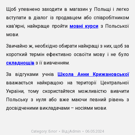
Щоб упевнено заходити в магазин у Польщі і легко
вступати в діалог із продавцем або співробітником
кав’ярні, найкраще пройти
мовні курси
з Польської
мови.
Звичайно ж, необхідно обирати найкращі з них, щоб за
короткий термін ефективно освоїти мову і не було
складнощів
з її вивченням.
За відгуками учнів
Школа Анни Крижановської
вважається найкращою на території Центральної
України, тому скористайтеся можливістю вивчити
Польську з нуля або вже маючи певний рівень з
досвідченими викладачами – носіями мови.
Category:
Блог
Від
jAdmin
06.05.2024