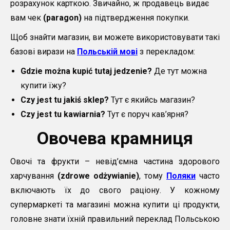
розрахунок карткою. Звичайно, ж продавець видає
вам чек
(рaragon)
на підтвердження покупки.
Щоб знайти магазин, ви можете використовувати такі
базові вирази на
Польській мові
з перекладом:
Gdzie można kupić tutaj jedzenie?
Де тут можна
купити їжу?
Czy jest tu jakiś sklep?
Тут є якийсь магазин?
Czy jest tu kawiarnia?
Тут є поруч кав’ярня?
Овочева крамниця
Овочі та фрукти – невід’ємна частина здорового
харчування
(zdrowe odżywianie)
, тому
Поляки
часто
включають їх до свого раціону. У кожному
супермаркеті та магазині можна купити ці продукти,
головне знати їхній правильний переклад Польською