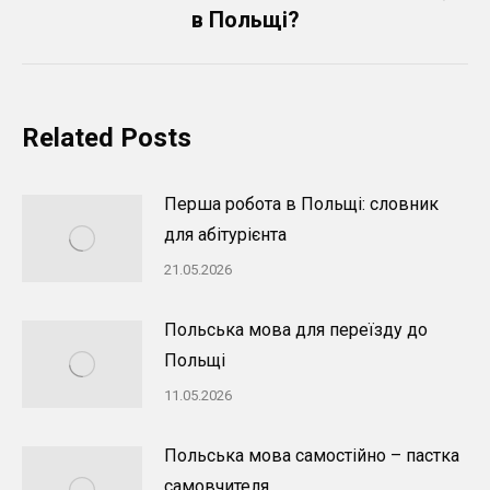
Next
в Польщі?
post:
Related Posts
Перша робота в Польщі: словник
для абітурієнта
21.05.2026
Польська мова для переїзду до
Польщі
11.05.2026
Польська мова самостійно – пастка
самовчителя