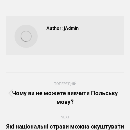
Author:
jAdmin
Post
ПОПЕРЕДНІЙ
navigation
Чому ви не можете вивчити Польську
Попередній
мову?
пост:
NEXT
Які національні страви можна скуштувати