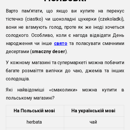
Варто пам’ятати, що якщо ви купите на перекус
тістечко (ciastko) чи шоколадні цукерки (czekoladki),
вони не вгамують голод, проте як же іноді хочеться
солодкого. Особливо, коли є нагода відвідати День
народження чи інше
свято
та поласувати смачними
десертами (
smaczny deser
).
У кожному магазині та супермаркеті можна побачити
багате розмаїття випічки до чаю, джемів та інших
солодощів.
Які найвідоміші «смаколики» можна купити в
польському магазині?
На Польській мові
На українській мові
herbata
чай