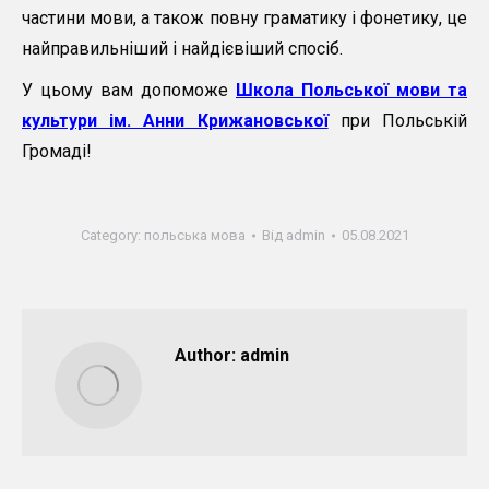
частини мови, а також повну граматику і фонетику, це
найправильніший і найдієвіший спосіб.
У цьому вам допоможе
Школа Польської мови та
культури ім. Анни Крижановської
при Польській
Громаді!
Category:
польська мова
Від
admin
05.08.2021
Author:
admin