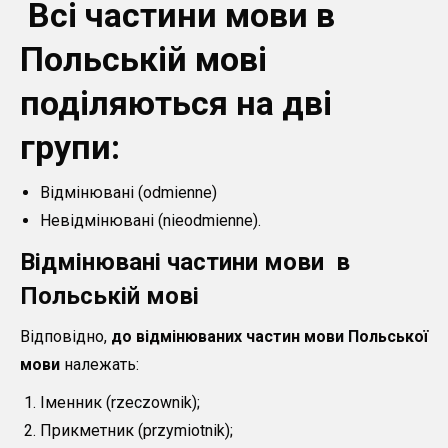
Всі частини мови в
Польській мові
поділяються на дві
групи:
Відмінювані (odmienne)
Невідмінювані (nieodmienne).
Відмінювані частин
и мови
в
Польськ
ій мов
і
Відповідно,
до
відмінюваних частин мови Польської
мови
належать:
Іменник (rzeczownik);
Прикметник (przymiotnik);