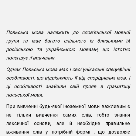
Польська мова належить до слов’янської мовної
групи та має багато спільного із близькими їй
російською та українською мовами, що істотно
полегшує її вивчення.
Однак Польська мова має і свої унікальні специфічні
особливості, що відрізняють її від споріднених мов. І
ці особливості знайшли св
ій прояв в граматиці
польської мови
.
При вивченні будь-якої іноземної мови важливим є
не тільки вивчення самих слів, тобто знання
лексичної основи, але й необхідне правильне
вживання слів у потрібній формі , що дозволяє