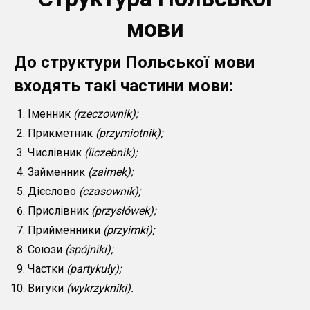
мови
До структури Польської мови
входять такі частини мови:
Іменник
(rzeczownik);
Прикметник
(przymiotnik);
Числівник
(liczebnik);
Займенник
(zaimek);
Дієслово
(czasownik);
Прислівник
(przysłówek);
Прийменники
(przyimki);
Союзи
(spójniki);
Частки
(partykuły);
Вигуки
(wykrzykniki).