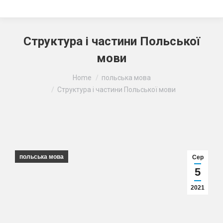
Структура і частини Польської
мови
Ви тут:
Home
польська мова
Структура і частини Польської мови
польська мова
Сер
5
2021