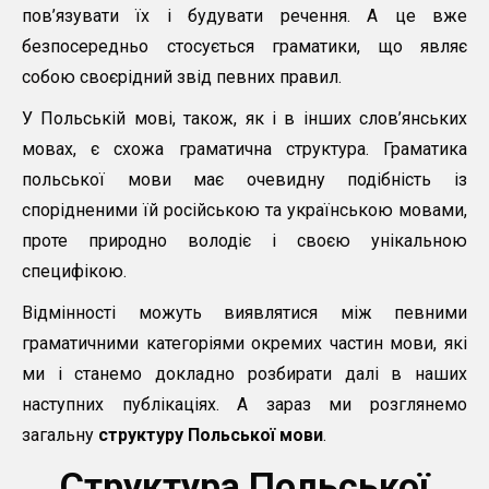
пов’язувати їх і будувати речення. А це вже
безпосередньо стосується граматики, що являє
собою своєрідний звід певних правил.
У Польській мові, також, як і в інших слов’янських
мовах, є схожа граматична структура. Граматика
польської мови має очевидну подібність із
спорідненими їй російською та українською мовами,
проте природно володіє і своєю унікальною
специфікою.
Відмінності можуть виявлятися між певними
граматичними категоріями окремих частин мови, які
ми і станемо докладно розбирати далі в наших
наступних публікаціях. А зараз ми розглянемо
загальну
структуру Польської мови
.
Структура Польської