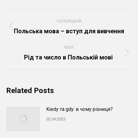
Post
ПОПЕРЕДНІЙ
navigation
Попередній
Польська мова – вступ для вивчення
пост:
NEXT
Next
Рід та число в Польській мові
post:
Related Posts
Kiedy та gdy: в чому різниця?
02.04.2025