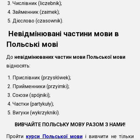
Числівник (liczebnik);
Займенник (zaimek);
Дієслово (czasownik).
Невідмінювані частини мови в
Польські мові
До
невідмінюваних частин мови Польської мови
відносять:
Прислівник (przysłówek);
Прийменники (przyimki);
Союзи (spójniki);
Частки (partykuły);
Вигуки (wykrzykniki).
ВИВЧАЙТЕ ПОЛЬСЬК
У МОВ
У РАЗОМ З НАМИ!
Пройти
курси Польської мови
і вивчити не тільки