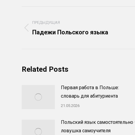
Навигация
по
ПРЕДЫДУЩАЯ
Предыдущая
Падежи Польского языка
записям
запись:
Related Posts
Первая работа в Польше:
словарь для абитуриента
21.05.2026
Польский язык самостоятельно
ловушка самоучителя