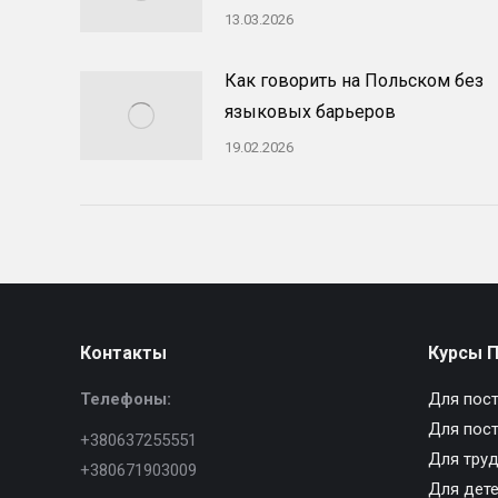
13.03.2026
Как говорить на Польском без
языковых барьеров
19.02.2026
Контакты
Курсы 
Телефоны:
Для пост
Для пост
+380637255551
Для тру
+380671903009
Для дет