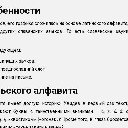
бенности
в, его графика сложилась на основе латинского алфавита
других славянских языков. То есть славянские звук
ледующем:
шипящих звуков;
а предпоследний слог;
ние на письме.
льского алфавита
та имеет долгую историю. Увидев в первый раз текст
кают буквы с таинственными значками – ć, ź, ś, ó; 
 ę, ą. «хвостиком» («огонэк»): Кроме того, в глаза бросаетс
оявились такие записи и зачем?