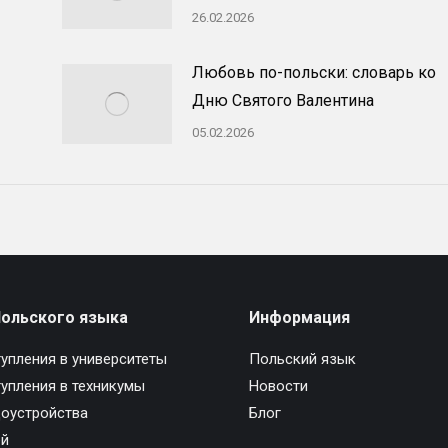
26.02.2026
Любовь по-польски: словарь ко
Дню Святого Валентина
05.02.2026
Польского языка
Информация
упления в университеты
Польский язык
упления в техникумы
Новости
доустройства
Блог
ей