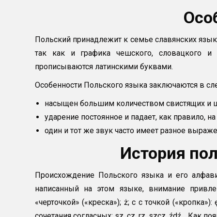
Осо
Польский принадлежит к семье славянских языко
так как и графика чешского, словацкого и 
прописываются латинскими буквами.
Особенности Польского языка заключаются в с
насыщен большим количеством свистящих и 
ударение постоянное и падает, как правило, н
один и тот же звук часто имеет разное выраже
История по
Происхождение Польского языка и его алфави
написанный на этом языке, внимание привле
«черточкой» («креска»); ż; с с точкой («кропка»):
сочетания согласных: sz, cz, rz, szcz, źdź… Как п