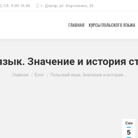
0, Сб. 9.00-16.00
г. Днепр, ул. Короленко, 33
ГЛАВНАЯ
КУРСЫ ПОЛЬСКОГО ЯЗЫКА
язык. Значение и история с
Вы здесь:
Главная
Блог
Польский язык. Значение и история…
Сен
5