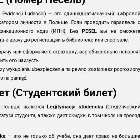
m Ewidencji Ludności) — это одиннадцатизначный цифрово
атором личности в Польше. Если проводить параллель 
ификационного кода (ИПН). Без
PESEL
вы не сможет
 к врачу до регистрации в библиотеке или спортзале.
рачу или оформляете страховку, вас обязательно попрося
ить его наизусть.
przy wykupieniu ubezpieczenia na pewno zostaniesz poproszon
o na pamięć.
ет (Студентский билет)
 Польше является
Legitymacja studencka
(Студенчески
туса студента, а также дает скидки, в том числе на проез
cka
— это не только об учебе, она дает право на больши