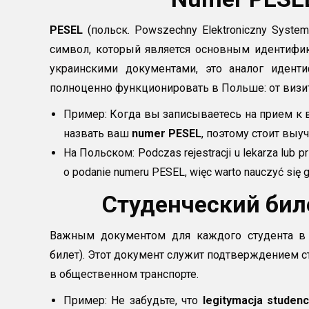
PESEL
(польск. Powszechny Elektroniczny Syste
символ, который является основным идентифик
украинскими документами, это аналог идент
полноценно функционировать в Польше: от визита
Пример: Когда вы записываетесь на прием к в
назвать ваш
numer PESEL
, поэтому стоит выуч
На Польском: Podczas rejestracji u lekarza lub 
o podanie numeru PESEL, więc warto nauczyć się g
Студенческий бил
Важным документом для каждого студента в
билет). Этот документ служит подтверждением ста
в общественном транспорте.
Пример: Не забудьте, что
legitymacja studen