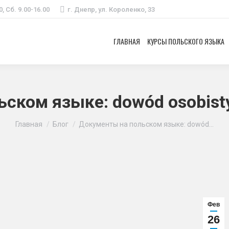
0, Сб. 9.00-16.00
г. Днепр, ул. Короленко, 33
ГЛАВНАЯ
КУРСЫ ПОЛЬСКОГО ЯЗЫКА
ском языке: dowód osobisty,
Вы здесь:
Главная
Блог
Документы на польском языке: dowód…
Фев
26