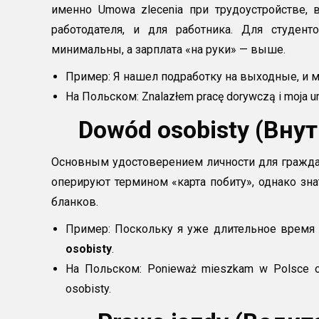
именно Umowa zlecenia при трудоустройстве,
работодателя, и для работника. Для студен
минимальны, а зарплата «на руки» — выше.
Пример: Я нашел подработку на выходные, и мо
На Польском: Znalazłem pracę dorywczą i moja u
Dowód osobisty (Вну
Основным удостоверением личности для гражд
оперируют термином «карта побиту», однако зн
бланков.
Пример: Поскольку я уже длительное время
osobisty
.
На Польском: Ponieważ mieszkam w Polsce od
osobisty.