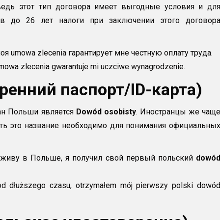
 ведь этот тип договора имеет выгодные условия и дл
тов до 26 лет налоги при заключении этого договор
я umowa zlecenia гарантирует мне честную оплату труда.
mowa zlecenia gwarantuje mi uczciwe wynagrodzenie.
тренний паспорт/ID-карта)
ан Польши является
Dowód osobisty
. Иностранцы же чащ
ать это название необходимо для понимания официальны
 живу в Польше, я получил свой первый польский
dowó
 dłuższego czasu, otrzymałem mój pierwszy polski dowó