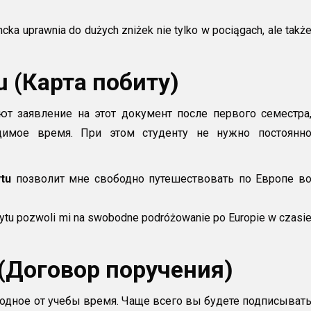
cka uprawnia do dużych zniżek nie tylko w pociągach, ale takż
u (Карта побиту)
ют заявление на этот документ после первого семестра
димое время. При этом студенту не нужно постоянн
tu
позволит мне свободно путешествовать по Европе в
ytu pozwoli mi na swobodne podróżowanie po Europie w czasi
 (Договор поручения)
одное от учебы время. Чаще всего вы будете подписыват