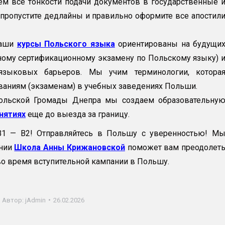
м все тонкости подачи документов в государственные 
пропустите дедлайны и правильно оформите все апостил
Наши
курсы Польского языка
ориентированы на будущи
нному сертификационному экзамену по Польскому языку) 
зыковых барьеров. Мы учим терминологии, котора
ованиям (экзаменам) в учебных заведениях Польши.
ольской Громады Днепра мы создаем образовательну
нятиях
еще до выезда за границу.
1 — В2! Отправляйтесь в Польшу с уверенностью! М
ении
Школа Анны Крижановской
поможет вам преодолет
во время вступительной кампании в Польшу.
Автор:
jAdmin
26.02.2026