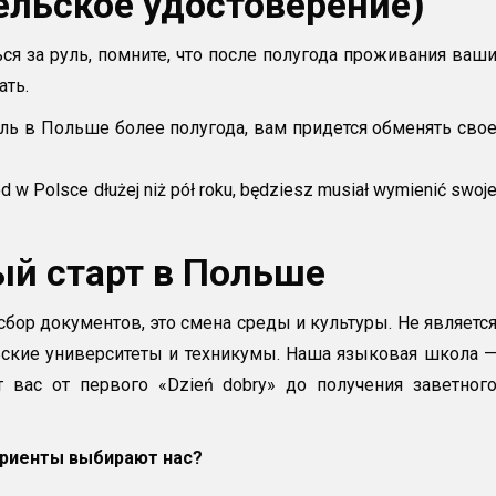
тельское удостоверение)
ся за руль, помните, что после полугода проживания ваш
ать.
ль в Польше более полугода, вам придется обменять сво
 w Polsce dłużej niż pół roku, będziesz musiał wymienić swoj
й старт в Польше
бор документов, это смена среды и культуры. Не являетс
ские университеты и техникумы. Наша языковая школа 
 вас от первого «Dzień dobry» до получения заветног
риенты выбирают нас?