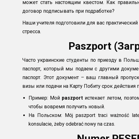
может стать настоящим квестом. Как правильн
договор подписывать при подработке?
Наши учителя подготовили для вас практический
стресса.
Paszport (За
Часто украинские студенты по приезду в Польш
паспорт, который мы подаем с другими докуме
паспорт. Этот документ – ваш главный пропуск
визы или подачи на Карту Побиту срок действия 
Пример: Мой
paszport
истекает летом, поэто
чтобы вовремя получить новый.
На Польском: Mój paszport traci ważność la
konsulacie, żeby odebrać nowy na czas.
Numer PESE