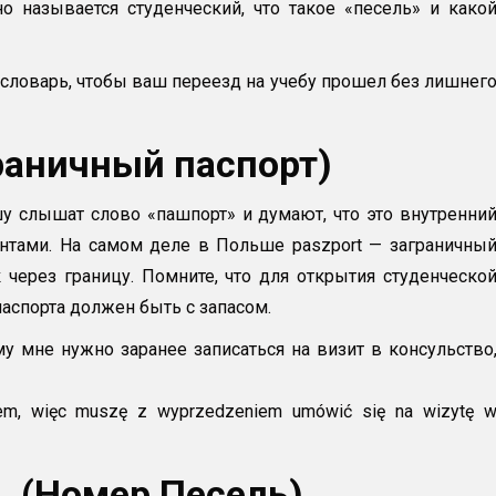
о называется студенческий, что такое «песель» и како
 словарь, чтобы ваш переезд на учебу прошел без лишнег
граничный паспорт)
у слышат слово «пашпорт» и думают, что это внутренни
нтами. На самом деле в Польше paszport — заграничны
 через границу. Помните, что для открытия студенческо
паспорта должен быть с запасом.
му мне нужно заранее записаться на визит в консульство
tem, więc muszę z wyprzedzeniem umówić się na wizytę 
L (Номер Песель)